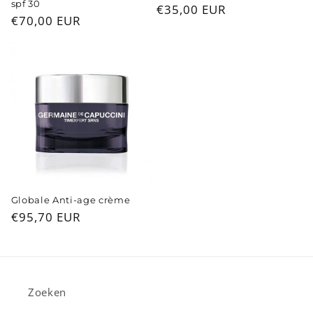
spf 30
Normale
€35,00 EUR
Normale
€70,00 EUR
prijs
prijs
Globale Anti-age crème
Normale
€95,70 EUR
prijs
Zoeken