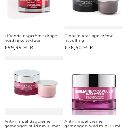
Liftende dagcrème droge
Globale Anti-age crème
huid rijke textuur
navulling
Normale
€99,99 EUR
Normale
€76,60 EUR
prijs
prijs
Anti-rimpel dagcrème
Anti-rimpel crème
gemengde huid navul met
gemengde huid mini 15 ml