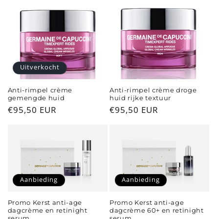
t
i
e
Uitverkocht
:
Anti-rimpel crème
Anti-rimpel crème droge
gemengde huid
huid rijke textuur
Normale
€95,50 EUR
Normale
€95,50 EUR
prijs
prijs
Aanbieding
Aanbieding
Promo Kerst anti-age
Promo Kerst anti-age
dagcrème en retinight
dagcrème 60+ en retinight
serum
serum