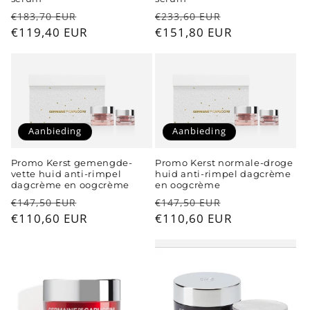
Normale
Aanbiedingsprijs
Normale
Aanbiedingspr
€183,70 EUR
€233,60 EUR
prijs
€119,40 EUR
prijs
€151,80 EUR
Aanbieding
Aanbieding
Promo Kerst gemengde-
Promo Kerst normale-droge
vette huid anti-rimpel
huid anti-rimpel dagcrème
dagcrème en oogcrème
en oogcrème
Normale
Aanbiedingsprijs
Normale
Aanbiedingspr
€147,50 EUR
€147,50 EUR
prijs
€110,60 EUR
prijs
€110,60 EUR