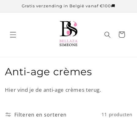
Meteen
Gratis verzending in België vanaf €100🚚
naar de
content
Winkelwagen
C
Anti-age crèmes
o
Hier vind je de anti-age crèmes terug.
l
l
Filteren en sorteren
11 producten
e
c